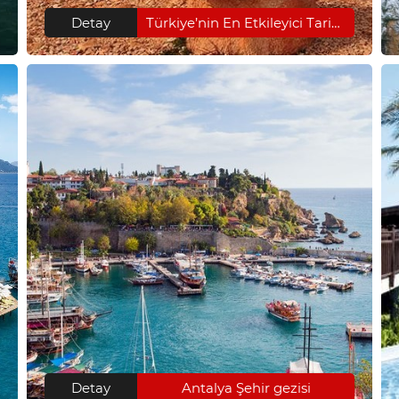
Detay
Türkiye’nin En Etkileyici Tarihi Mekanları-1
Detay
Antalya Şehir gezisi