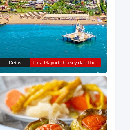
Detay
Lara Plajında herşey dahil bir tatil