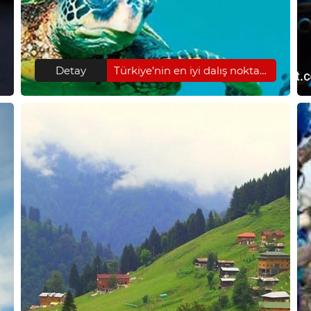
Detay
Türkiye’nin en iyi dalış noktaları