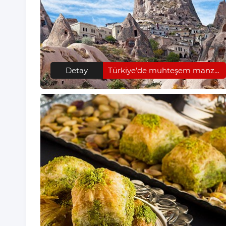
Detay
Türkiye’de muhteşem manzaraya sahip 5 yer