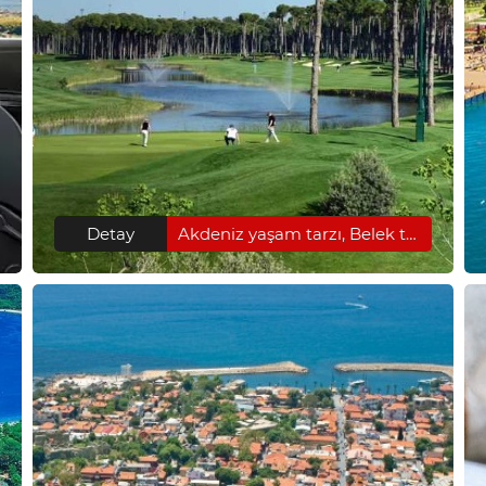
Detay
Akdeniz yaşam tarzı, Belek tatili