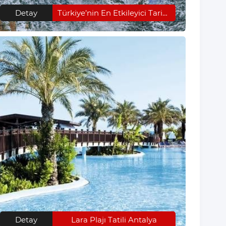
Detay
Türkiye’nin En Etkileyici Tarihi Yerleri-2
Detay
Lara Plajı Tatili Antalya