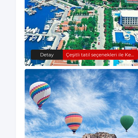
Detay
Çeşitli tatil seçenekleri ile Kemer